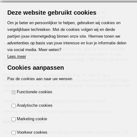
Deze website gebruikt cookies
1/1 pagina (staand)
190 x 277 mm (b x h)
1/2 pagina (liggend)
190 x 136 mm (b x h)
Om je beter en persoonlijker te helpen, gebruiken wij cookies en
1/4 pagina (staand)
92,5 x 136 mm (b x h)
1/8 pagina (liggend)
92,5 x 65,5 mm (b x h)
vergelijkbare technieken. Met de cookies volgen wij en derde
partijen jouw internetgedrag binnen onze site. Hiermee tonen we
advertenties op basis van jouw interesse en kun je informatie delen
AANVULLEND MATERIAAL
Heeft u geen kant en klare advertentie, dan is het in overleg
via social media. Meer weten?
mogelijk de advertentie door ons te laten opmaken. In dat
Lees meer
geval hebben wij materiaal van u nodig. Ook daar zijn enkele
eisen aan gebonden.
Cookies aanpassen
Foto’s: 300 dpi, CMYK-kleurenindeling, in .eps of .jpg
Pas de cookies aan naar uw wensen
aanleveren. Let bij een .jpg foto op de bestandsgrootte! Logo’s:
aanleveren als .ai, .eps of .pdf bestand. Wij werken alleen met
originele bronbestanden.
Functionele cookies
Tekst: eventuele teksten graag aanleveren in Word
Analytische cookies
Heeft u vragen? Neem dan gerust contact met ons op!
Marketing cookie
WAAR AANLEVEREN?
Advertenties kunnen per mail bij ons worden aangeleverd. Dit
Voorkeur cookies